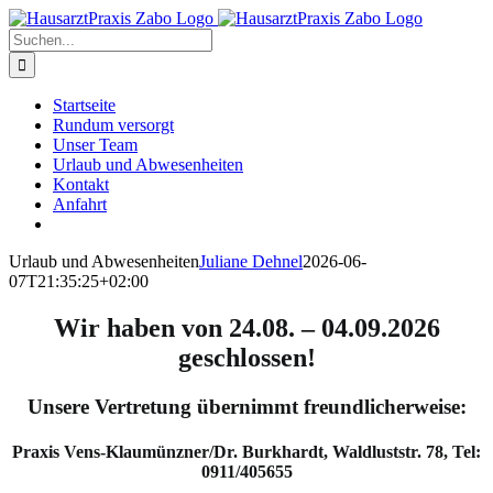
Zum
Inhalt
Suche
springen
nach:
Startseite
Rundum versorgt
Unser Team
Urlaub und Abwesenheiten
Kontakt
Anfahrt
Urlaub und Abwesenheiten
Juliane Dehnel
2026-06-
07T21:35:25+02:00
Wir haben von 24.08. – 04.09.2026
geschlossen!
Unsere Vertretung übernimmt freundlicherweise:
Praxis Vens-Klaumünzner/Dr. Burkhardt, Waldluststr. 78, Tel:
0911/405655